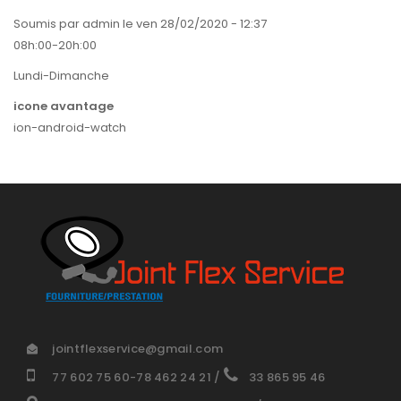
d'Ariane
Soumis par
admin
le
ven 28/02/2020 - 12:37
08h:00-20h:00
Lundi-Dimanche
icone avantage
ion-android-watch
jointflexservice@gmail.com
77 602 75 60-78 462 24 21
/
33 865 95 46