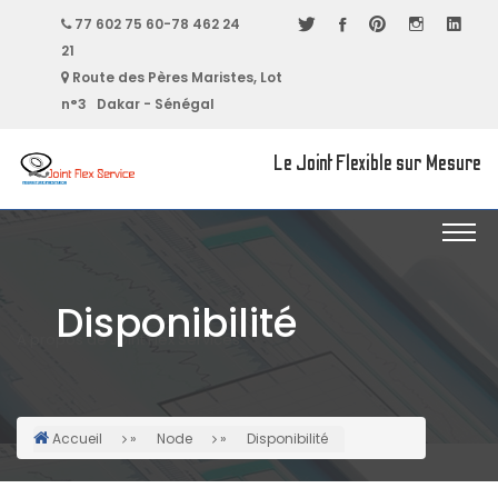
Aller
77 602 75 60-78 462 24
au
21
contenu
Route des Pères Maristes, Lot
principal
n°3 Dakar - Sénégal
Le Joint Flexible sur Mesure
Disponibilité
A propos de Joint Flex Services
Accueil
Node
Disponibilité
Fil