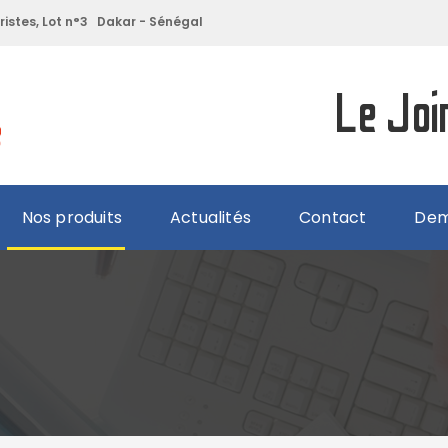
istes, Lot n°3 Dakar - Sénégal
Le Joi
Nos produits
Actualités
Contact
Dem
Flexible
Hydraulique
Fourniture
de
pièces
de
rechange